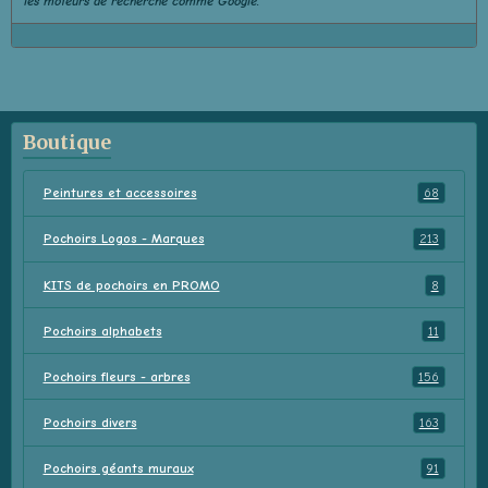
les moteurs de recherche comme Google.
Boutique
Peintures et accessoires
68
Pochoirs Logos - Marques
213
KITS de pochoirs en PROMO
8
Pochoirs alphabets
11
Pochoirs fleurs - arbres
156
Pochoirs divers
163
Pochoirs géants muraux
91