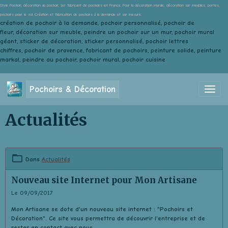
Style Pochoir, décoration au pochoir, 1er fabricant de pochoirs en France. Pour la décoration murale, décoration sur meubles, portes,
pochoirs pour le sol. Création et fabrication de pochoirs à la demande et sur mesure.
création de pochoir à la demande, pochoir personnalisé, pochoir de
fleur, décoration sur meuble, peindre un pochoir sur un mur, pochoir mural
géant, sticker de décoration, sticker personnalisé, pochoir lettres
chiffres, pochoir de provence, fabricant de pochoirs, peinture solide, peinture
markal, peindre au pochoir, pochoir mural, pochoir cuisine
Pochoirs & Décoration
Actualités
Dans
Actualités
Nouveau site Internet pour Mon Artisane
Le 09/09/2017
Mon Artisane
se dote d'un nouveau site internet : "Pochoirs et
Décoration". Ce site vous permettra de découvrir l'entreprise et de
rester en contact avec nous.