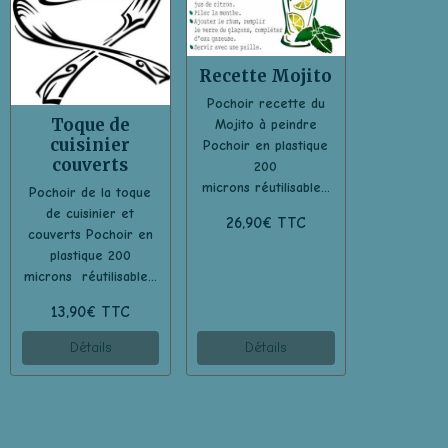
Recette Mojito
Pochoir recette du
Toque de
Mojito à peindre
cuisinier
Pochoir en plastique
couverts
200
microns réutilisable...
Pochoir de la toque
de cuisinier et
26,90€
TTC
couverts Pochoir en
plastique 200
microns réutilisable...
13,90€
TTC
Détails
Détails