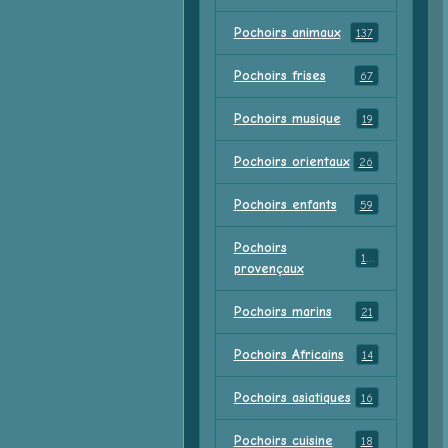
Pochoirs animaux
137
Pochoirs frises
67
Pochoirs musique
19
Pochoirs orientaux
26
Pochoirs enfants
59
Pochoirs
18
provençaux
Pochoirs marins
21
Pochoirs Africains
14
Pochoirs asiatiques
16
Pochoirs cuisine
18