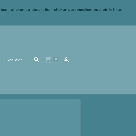
ant, sticker de décoration, sticker personnalisé, pochoir lettres
0
Livre d'or