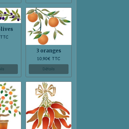
olives
€
TTC
3 oranges
10,90€
TTC
ils
Détails