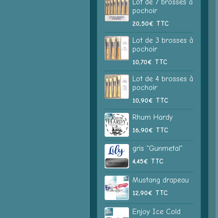
Lot de 7 brosses à
pochoir
20,50€
TTC
Lot de 3 brosses à
pochoir
10,70€
TTC
Lot de 4 brosses à
pochoir
10,90€
TTC
Rhum Hardy
16,90€
TTC
gris "Gunmetal"
4,45€
TTC
Mustang drapeau
12,90€
TTC
Enjoy Ice Cold