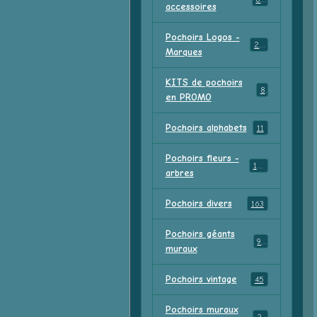
accessoires
Pochoirs Logos -
213
Marques
KITS de pochoirs
8
en PROMO
Pochoirs alphabets
11
Pochoirs fleurs -
156
arbres
Pochoirs divers
163
Pochoirs géants
91
muraux
Pochoirs vintage
45
Pochoirs muraux