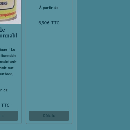
À partir de
5,90€ TTC
le
ionnabl
ique ! La
itionnable
maintenir
hoir sur
surface,
...
ir de
€ TTC
ils
Détails