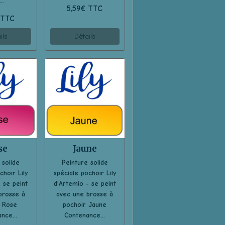
..
5,59€ TTC
 TTC
ils
Détails
se
Jaune
 solide
Peinture solide
choir Lily
spéciale pochoir Lily
 se peint
d'Artemio - se peint
brosse à
avec une brosse à
 Rose
pochoir Jaune
nce...
Contenance...