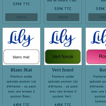
pas de bavure, c'est...
pas.
5,59€ TTC
5,59€ TTC
5,59€
Détails
Détails
Déta
Blanc Mat
Vert foncé
Ro
Peinture solide
Peinture solide
Peinture
spéciale pochoir Lily
spéciale pochoir Lily
spéciale po
d'Artemio - se peint
d'Artemio - se peint
d'Artemio -
avec une brosse à
avec une brosse à
avec une 
pochoir Blanc...
pochoir Vert...
pochoir
Contena
4,45€ TTC
4,45€ TTC