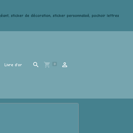
ant, sticker de décoration, sticker personnalisé, pochoir lettres
0
Livre d'or