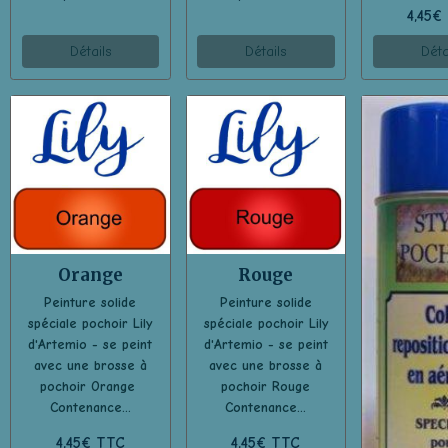
4,45€
Détails
Détails
Déta
Orange
Rouge
Peinture solide
Peinture solide
spéciale pochoir Lily
spéciale pochoir Lily
d'Artemio - se peint
d'Artemio - se peint
avec une brosse à
avec une brosse à
pochoir Orange
pochoir Rouge
Contenance...
Contenance...
4,45€ TTC
4,45€ TTC