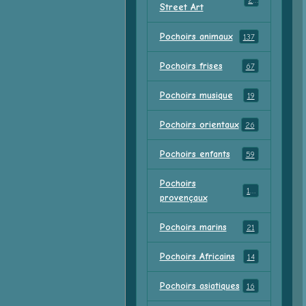
23
Street Art
Pochoirs animaux
137
Pochoirs frises
67
Pochoirs musique
19
Pochoirs orientaux
26
Pochoirs enfants
59
Pochoirs
18
provençaux
Pochoirs marins
21
Pochoirs Africains
14
Pochoirs asiatiques
16