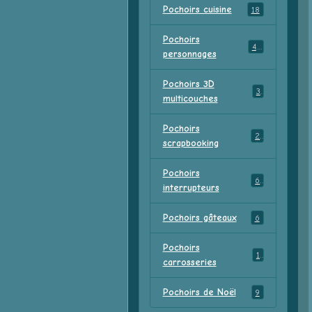
Pochoirs cuisine
18
Pochoirs
47
personnages
Pochoirs 3D
3
multicouches
Pochoirs
2
scrapbooking
Pochoirs
6
interrupteurs
Pochoirs gâteaux
6
Pochoirs
1
carrosseries
Pochoirs de Noël
9