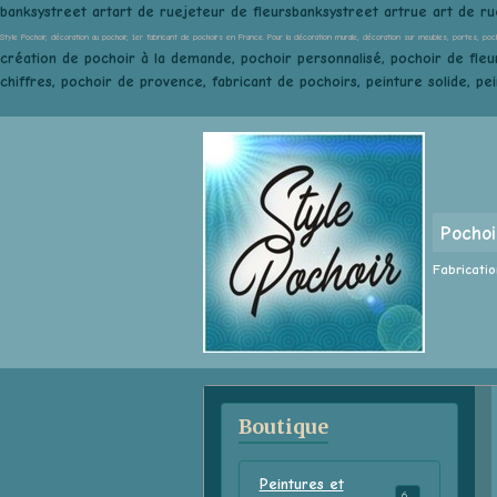
banksystreet artart de ruejeteur de fleursbanksystreet artrue art de ru
Style Pochoir, décoration au pochoir, 1er fabricant de pochoirs en France. Pour la décoration murale, décoration sur meubles, portes, poc
création de pochoir à la demande, pochoir personnalisé, pochoir de fleur
chiffres, pochoir de provence, fabricant de pochoirs, peinture solide, pe
Pochoi
Fabricatio
Boutique
Peintures et
68