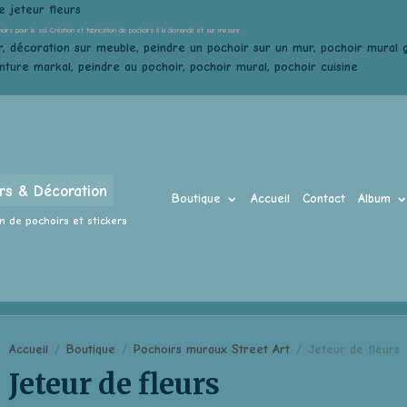
e jeteur fleurs
hoirs pour le sol. Création et fabrication de pochoirs à la demande et sur mesure.
, décoration sur meuble, peindre un pochoir sur un mur, pochoir mural gé
inture markal, peindre au pochoir, pochoir mural, pochoir cuisine
rs & Décoration
Boutique
Accueil
Contact
Album
n de pochoirs et stickers
Accueil
Boutique
Pochoirs muraux Street Art
Jeteur de fleurs
Jeteur de fleurs