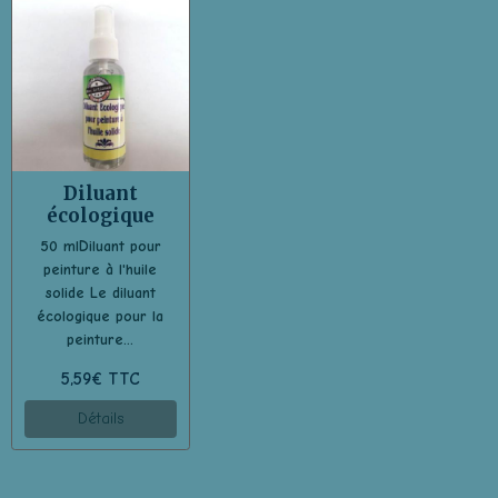
Diluant
écologique
50 mlDiluant pour
peinture à l'huile
solide Le diluant
écologique pour la
peinture...
5,59€ TTC
Détails