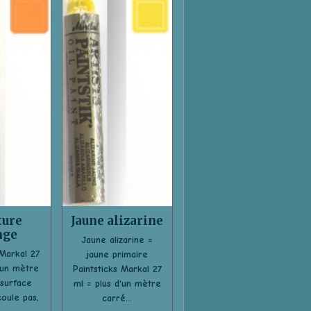
ture
Jaune alizarine
nge
Jaune alizarine =
 Markal 27
jaune primaire
'un mètre
Paintsticks Markal 27
surface
ml = plus d'un mètre
oule pas,
carré...