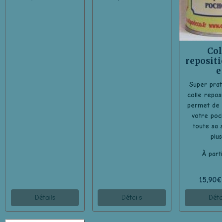
Col
reposit
e
Super prat
colle repos
permet de 
votre poc
toute sa 
plus
À part
15,90
Détails
Détails
Déta