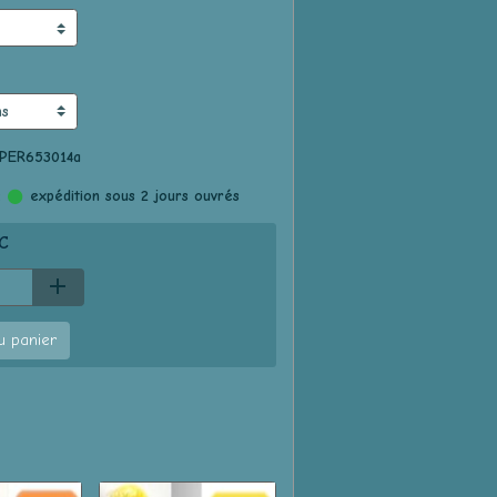
 PER653014a
:
expédition sous 2 jours ouvrés
C
u panier