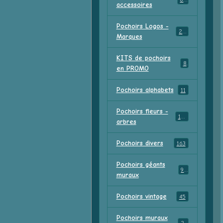
accessoires
Pochoirs Logos -
213
Marques
KITS de pochoirs
8
en PROMO
Pochoirs alphabets
11
Pochoirs fleurs -
156
arbres
Pochoirs divers
163
Pochoirs géants
91
muraux
Pochoirs vintage
45
Pochoirs muraux