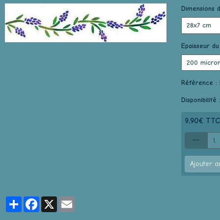
Dimensions d
Epaisseur du
Référence :
Disponibilité 
9,90€ TTC
Ajouter a
Partager
Facebook
X
Email