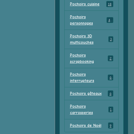
Pochoirs cuisine
18
Pochoirs
47
personnages
Pochoirs 3D
3
multicouches
Pochoirs
2
scrapbooking
Pochoirs
6
interrupteurs
Pochoirs gâteaux
6
Pochoirs
1
carrosseries
Pochoirs de Noël
9