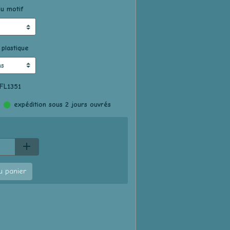
u motif
 plastique
 FL1351
:
expédition sous 2 jours ouvrés
u panier