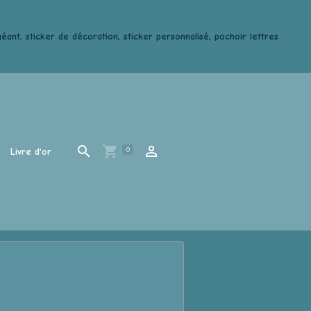
ant, sticker de décoration, sticker personnalisé, pochoir lettres
0
Livre d'or