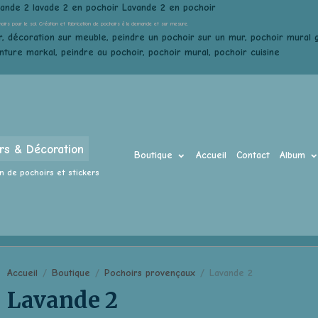
vande 2 lavade 2 en pochoir Lavande 2 en pochoir
hoirs pour le sol. Création et fabrication de pochoirs à la demande et sur mesure.
, décoration sur meuble, peindre un pochoir sur un mur, pochoir mural gé
inture markal, peindre au pochoir, pochoir mural, pochoir cuisine
rs & Décoration
Boutique
Accueil
Contact
Album
n de pochoirs et stickers
Accueil
Boutique
Pochoirs provençaux
Lavande 2
Lavande 2