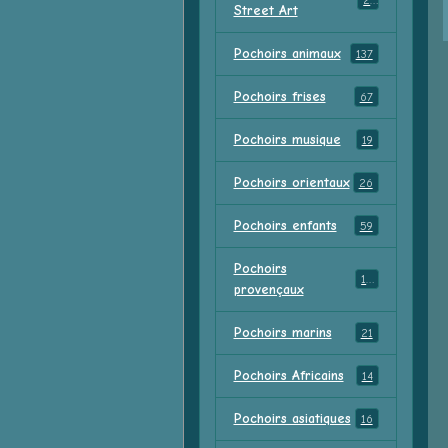
23
Street Art
Pochoirs animaux
137
Pochoirs frises
67
Pochoirs musique
19
Pochoirs orientaux
26
Pochoirs enfants
59
Pochoirs
18
provençaux
Pochoirs marins
21
Pochoirs Africains
14
Pochoirs asiatiques
16