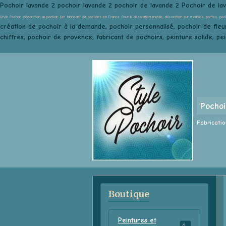
Pochoir lavande 2 pochoir lavande 2 pochoir de lavande 2 Pochoir de la
Style Pochoir, décoration au pochoir, 1er fabricant de pochoirs en France. Pour la décoration murale, décoration sur meubles, portes, poc
création de pochoir à la demande, pochoir personnalisé, pochoir de fleur
chiffres, pochoir de provence, fabricant de pochoirs, peinture solide, pe
Pochoi
Fabricatio
Boutique
Peintures et
68