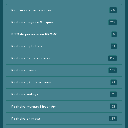
Peintures et accessoires
68
Pochoirs Logos - Marques
213
KITS de pochoirs en PROMO
8
Pochoirs alphabets
11
Pochoirs fleurs - arbres
156
Pochoirs divers
163
Pochoirs géants muraux
91
Pochoirs vintage
45
Pochoirs muraux Street Art
23
Pochoirs animaux
137