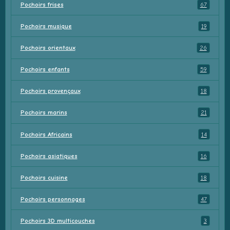
Pochoirs frises
67
Pochoirs musique
19
Pochoirs orientaux
26
Pochoirs enfants
59
Pochoirs provençaux
18
Pochoirs marins
21
Pochoirs Africains
14
Pochoirs asiatiques
16
Pochoirs cuisine
18
Pochoirs personnages
47
Pochoirs 3D multicouches
3