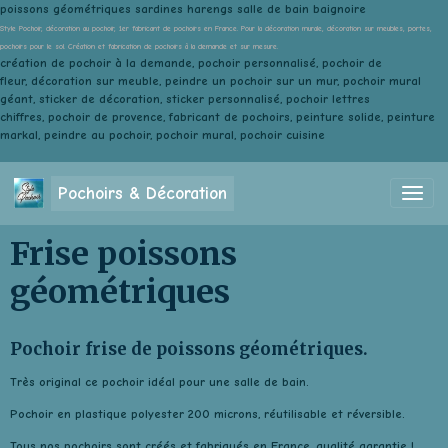
poissons géométriques sardines harengs salle de bain baignoire
Style Pochoir, décoration au pochoir, 1er fabricant de pochoirs en France. Pour la décoration murale, décoration sur meubles, portes,
pochoirs pour le sol. Création et fabrication de pochoirs à la demande et sur mesure.
création de pochoir à la demande, pochoir personnalisé, pochoir de
fleur, décoration sur meuble, peindre un pochoir sur un mur, pochoir mural
géant, sticker de décoration, sticker personnalisé, pochoir lettres
chiffres, pochoir de provence, fabricant de pochoirs, peinture solide, peinture
markal, peindre au pochoir, pochoir mural, pochoir cuisine
Pochoirs & Décoration
Frise poissons
géométriques
Pochoir frise de poissons géométriques.
Très original ce pochoir idéal pour une salle de bain.
Pochoir en plastique polyester 200 microns, réutilisable et réversible.
Tous nos pochoirs sont créés et fabriqués en France, qualité garantie !