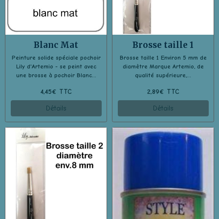
Blanc Mat
Brosse taille 1
Peinture solide spéciale pochoir
Brosse taille 1 Environ 5 mm de
Lily d'Artemio - se peint avec
diamètre Marque Artemio, de
une brosse à pochoir Blanc...
qualité supérieure,...
4,45€ TTC
2,89€ TTC
Détails
Détails