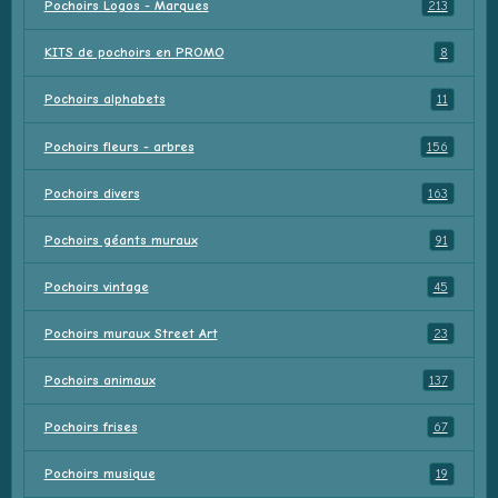
Pochoirs Logos - Marques
213
KITS de pochoirs en PROMO
8
Pochoirs alphabets
11
Pochoirs fleurs - arbres
156
Pochoirs divers
163
Pochoirs géants muraux
91
Pochoirs vintage
45
Pochoirs muraux Street Art
23
Pochoirs animaux
137
Pochoirs frises
67
Pochoirs musique
19