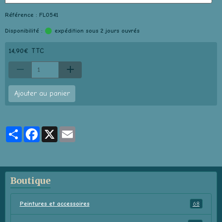
Référence : FL0541
Disponibilité :
expédition sous 2 jours ouvrés
14,90€ TTC
Ajouter au panier
Partager
Facebook
X
Email
Boutique
Peintures et accessoires
68