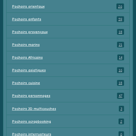
Pochoirs orientaux
26
Pochoirs enfants
59
Pochoirs provençaux
18
Pochoirs marins
21
Pochoirs Africains
14
Pochoirs asiatiques
16
Pochoirs cuisine
18
Pochoirs personnages
47
Pochoirs 3D multicouches
3
Pochoirs scrapbooking
2
Pochoirs interrupteurs
6