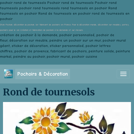
pochoir rond de tournesols Pochoir rond de tournesols Pochoir rond
tournesols pochoir rond tournesols rond tournesols en pochoir Rond
tournesols en pochoir Rond de tournesols en pochoir rond de tournesols en
pochoir
Style Pochoir, décoration au pochoir, 1er fabricant de pochoirs en France. Pour la décoration murale, décoration sur meubles, portes,
pochoirs pour le sol. Création et fabrication de pochoirs à la demande et sur mesure.
création de pochoir à la demande, pochoir personnalisé, pochoir de
fleur, décoration sur meuble, peindre un pochoir sur un mur, pochoir mural
géant, sticker de décoration, sticker personnalisé, pochoir lettres
chiffres, pochoir de provence, fabricant de pochoirs, peinture solide, peinture
markal, peindre au pochoir, pochoir mural, pochoir cuisine
Pochoirs & Décoration
Rond de tournesols