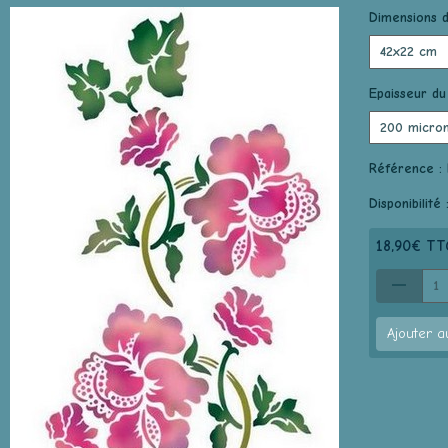
Dimensions d
Epaisseur du
Référence :
Disponibilité 
18,90€ TT
Ajouter a