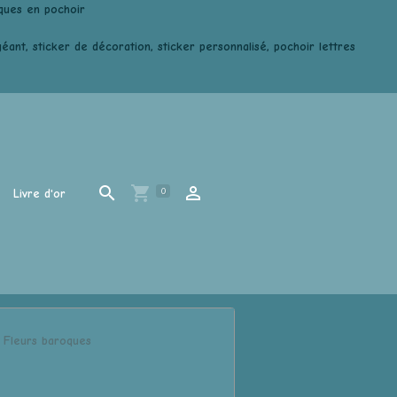
ques en pochoir
ant, sticker de décoration, sticker personnalisé, pochoir lettres
0
Livre d'or
Fleurs baroques