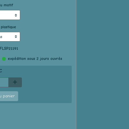
u motif
 plastique
 FLSP21191
:
expédition sous 2 jours ouvrés
C
u panier