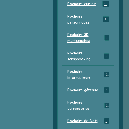
Pochoirs cuisine
18
Pochoirs
47
personnages
Pochoirs 3D
3
multicouches
Pochoirs
2
scrapbooking
Pochoirs
6
interrupteurs
Pochoirs gâteaux
6
Pochoirs
1
carrosseries
Pochoirs de Noël
9