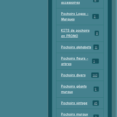
accessoires
Pochoirs Logos -
213
Marques
KITS de pochoirs
8
en PROMO
Pochoirs alphabets
11
Pochoirs fleurs -
156
arbres
Pochoirs divers
163
Pochoirs géants
91
muraux
Pochoirs vintage
45
Pochoirs muraux