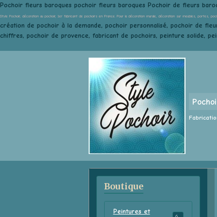
Pochoir fleurs baroques pochoir fleurs baroques Pochoir de fleurs baro
Style Pochoir, décoration au pochoir, 1er fabricant de pochoirs en France. Pour la décoration murale, décoration sur meubles, portes, poc
création de pochoir à la demande, pochoir personnalisé, pochoir de fleur
chiffres, pochoir de provence, fabricant de pochoirs, peinture solide, pe
Pochoi
Fabricatio
Boutique
Peintures et
68