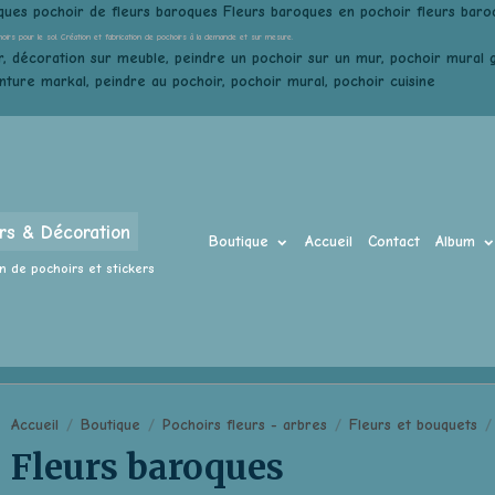
ques pochoir de fleurs baroques Fleurs baroques en pochoir fleurs baro
hoirs pour le sol. Création et fabrication de pochoirs à la demande et sur mesure.
, décoration sur meuble, peindre un pochoir sur un mur, pochoir mural gé
inture markal, peindre au pochoir, pochoir mural, pochoir cuisine
rs & Décoration
Boutique
Accueil
Contact
Album
n de pochoirs et stickers
Accueil
Boutique
Pochoirs fleurs - arbres
Fleurs et bouquets
Fleurs baroques