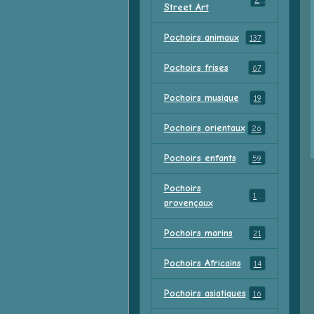
23
Street Art
Pochoirs animaux
137
Pochoirs frises
67
Pochoirs musique
19
Pochoirs orientaux
26
Pochoirs enfants
59
Pochoirs
18
provençaux
Pochoirs marins
21
Pochoirs Africains
14
Pochoirs asiatiques
16