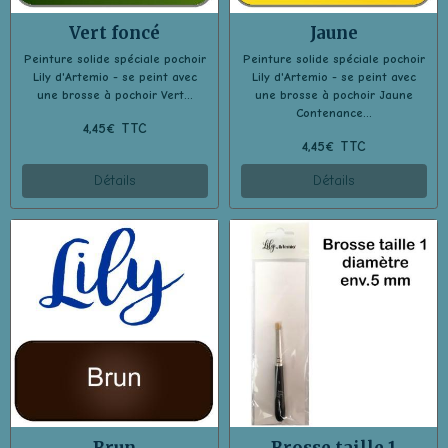
Vert foncé
Jaune
Peinture solide spéciale pochoir
Peinture solide spéciale pochoir
Lily d'Artemio - se peint avec
Lily d'Artemio - se peint avec
une brosse à pochoir Vert...
une brosse à pochoir Jaune
Contenance...
4,45€ TTC
4,45€ TTC
Détails
Détails
Brun
Brosse taille 1