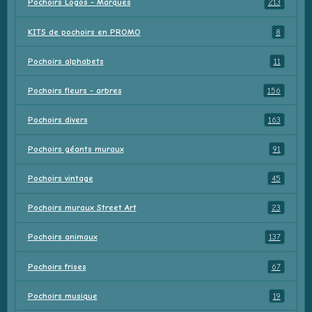
Pochoirs Logos - Marques
213
KITS de pochoirs en PROMO
8
Pochoirs alphabets
11
Pochoirs fleurs - arbres
156
Pochoirs divers
163
Pochoirs géants muraux
91
Pochoirs vintage
45
Pochoirs muraux Street Art
23
Pochoirs animaux
137
Pochoirs frises
67
Pochoirs musique
19