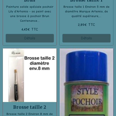
Peinture solide spéciale pochoir
Brosse taille 1 Environ 5 mm de
Lily d'Artemio - se peint avec
diamètre Marque Artemio, de
une brosse à pochoir Brun
qualité supérieure,...
Contenance...
2,89€ TTC
4,45€ TTC
Détails
Détails
Brosse taille 2
Brosse taille 2 Environ 8 mm de