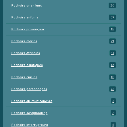
Pochoirs orientaux
26
Pochoirs enfants
59
Pochoirs provençaux
18
Pochoirs marins
21
Pochoirs Africains
14
Pochoirs asiatiques
16
Pochoirs cuisine
18
Pochoirs personnages
47
Pochoirs 3D multicouches
3
Pochoirs scrapbooking
2
Pochoirs interrupteurs
6