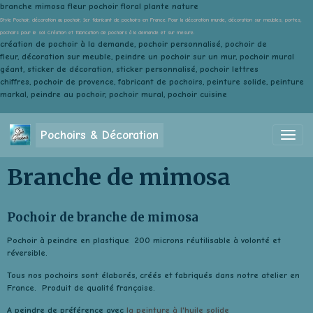
branche mimosa fleur pochoir floral plante nature
Style Pochoir, décoration au pochoir, 1er fabricant de pochoirs en France. Pour la décoration murale, décoration sur meubles, portes,
pochoirs pour le sol. Création et fabrication de pochoirs à la demande et sur mesure.
création de pochoir à la demande, pochoir personnalisé, pochoir de
fleur, décoration sur meuble, peindre un pochoir sur un mur, pochoir mural
géant, sticker de décoration, sticker personnalisé, pochoir lettres
chiffres, pochoir de provence, fabricant de pochoirs, peinture solide, peinture
markal, peindre au pochoir, pochoir mural, pochoir cuisine
Pochoirs & Décoration
Branche de mimosa
Pochoir de branche de mimosa
Pochoir à peindre en plastique 200 microns réutilisable à volonté et
réversible.
Tous nos pochoirs sont élaborés, créés et fabriqués dans notre atelier en
France. Produit de qualité française.
A peindre de préférence avec
la peinture à l'huile solide