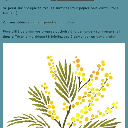
Se peint sur presque toutes les surfaces (mur, papier, bois, carton, toile,
tissus... )
Voir nos vidéos
comment peindre un pochoir
Possibilité de créer vos propres pochoirs à la demande - sur mesure et
dans différents matériaux ! N'hésitez pas à demander un
devis gratuit.