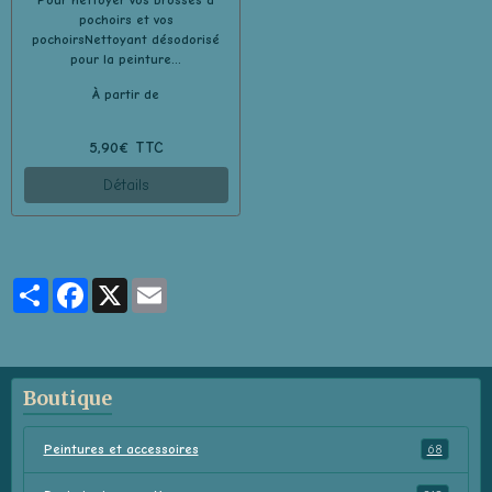
Pour nettoyer vos brosses à
pochoirs et vos
pochoirsNettoyant désodorisé
pour la peinture...
À partir de
5,90€ TTC
Détails
Partager
Facebook
X
Email
Boutique
Peintures et accessoires
68