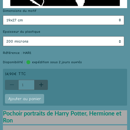
Dimensions du motif
Epaisseur du plastique
Référence : HAR1
Disponibilité :
expédition sous 2 jours ouvrés
14,90€ TTC
Ajouter au panier
Pochoir portraits de Harry Potter, Hermione et
Ron