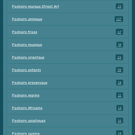
Pochoirs muraux Street Art
23
Pochoirs animaux
137
Pochoirs frises
67
Pochoirs musique
19
Pochoirs orientaux
26
Pochoirs enfants
59
Pochoirs provençaux
18
Pochoirs marins
21
Pochoirs Africains
14
Pochoirs asiatiques
16
Pochoirs cuisine
18