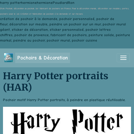
harry potterhermionehermionePoudlardRon
Style Pochoir, décoration au pochoir, 1er fabricant de pochoirs en France. Pour la décoration murale, décoration sur meubles, portes,
pochoirs pour le sol. Création et fabrication de pochoirs à la demande et sur mesure.
création de pochoir à la demande, pochoir personnalisé, pochoir de
fleur, décoration sur meuble, peindre un pochoir sur un mur, pochoir mural
géant, sticker de décoration, sticker personnalisé, pochoir lettres
chiffres, pochoir de provence, fabricant de pochoirs, peinture solide, peinture
markal, peindre au pochoir, pochoir mural, pochoir cuisine
Pochoirs & Décoration
Harry Potter portraits
(HAR)
Pochoir motif Harry Potter portraits, à peindre en plastique réutilisable.