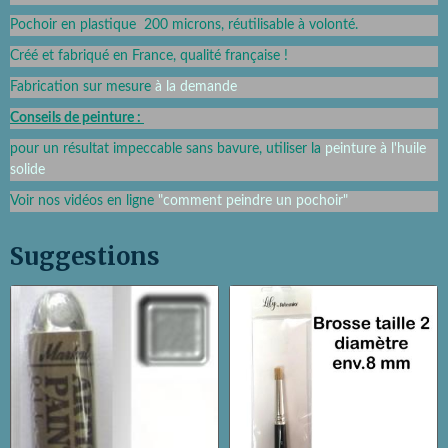
Pochoir en plastique 200 microns, réutilisable à volonté.
Créé et fabriqué en France, qualité française !
Fabrication sur mesure
à la demande
Conseils de peinture :
pour un résultat impeccable sans bavure, utiliser la
peinture à l'huile
solide
Voir nos vidéos en ligne
"
comment peindre un pochoir
"
Suggestions