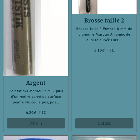
Brosse taille 2
Brosse taille 2 Environ 8 mm de
diamètre Marque Artemio, de
qualité supérieure,...
3,19€ TTC
Argent
Paintsticks Markal 27 ml = plus
d'un mètre carré de surface
peinte Ne coule pas, pas...
6,29€ TTC
Détails
Détails