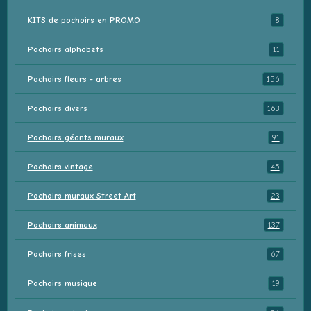
KITS de pochoirs en PROMO
8
Pochoirs alphabets
11
Pochoirs fleurs - arbres
156
Pochoirs divers
163
Pochoirs géants muraux
91
Pochoirs vintage
45
Pochoirs muraux Street Art
23
Pochoirs animaux
137
Pochoirs frises
67
Pochoirs musique
19