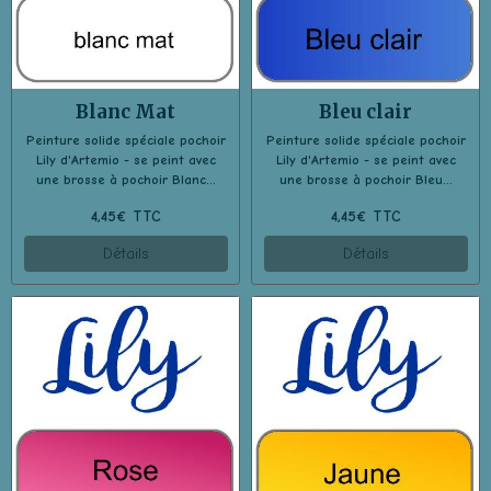
Blanc Mat
Bleu clair
Peinture solide spéciale pochoir
Peinture solide spéciale pochoir
Lily d'Artemio - se peint avec
Lily d'Artemio - se peint avec
une brosse à pochoir Blanc...
une brosse à pochoir Bleu...
4,45€ TTC
4,45€ TTC
Détails
Détails