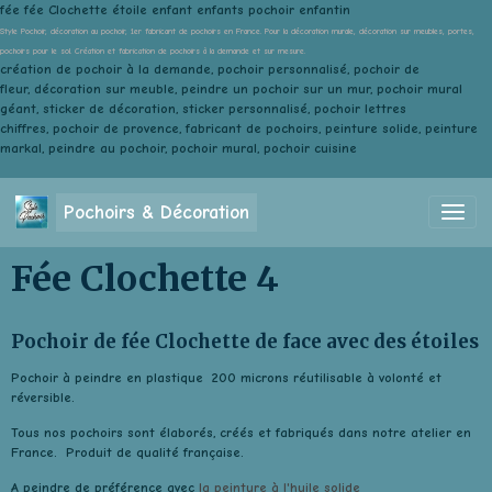
fée fée Clochette étoile enfant enfants pochoir enfantin
Style Pochoir, décoration au pochoir, 1er fabricant de pochoirs en France. Pour la décoration murale, décoration sur meubles, portes,
pochoirs pour le sol. Création et fabrication de pochoirs à la demande et sur mesure.
création de pochoir à la demande, pochoir personnalisé, pochoir de
fleur, décoration sur meuble, peindre un pochoir sur un mur, pochoir mural
géant, sticker de décoration, sticker personnalisé, pochoir lettres
chiffres, pochoir de provence, fabricant de pochoirs, peinture solide, peinture
markal, peindre au pochoir, pochoir mural, pochoir cuisine
Pochoirs & Décoration
Fée Clochette 4
Pochoir de fée Clochette de face avec des étoiles
Pochoir à peindre en plastique 200 microns réutilisable à volonté et
réversible.
Tous nos pochoirs sont élaborés, créés et fabriqués dans notre atelier en
France. Produit de qualité française.
A peindre de préférence avec
la peinture à l'huile solide