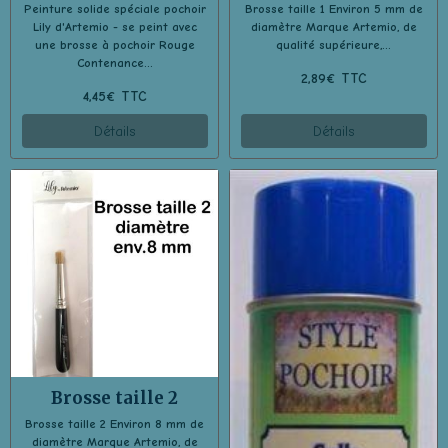
Peinture solide spéciale pochoir
Brosse taille 1 Environ 5 mm de
Lily d'Artemio - se peint avec
diamètre Marque Artemio, de
une brosse à pochoir Rouge
qualité supérieure,...
Contenance...
2,89€ TTC
4,45€ TTC
Détails
Détails
Brosse taille 2
Brosse taille 2 Environ 8 mm de
diamètre Marque Artemio, de