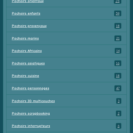
Pochoirs orientaux
26
Pochoirs enfants
59
Pochoirs provençaux
18
Pochoirs marins
21
Pochoirs Africains
14
Pochoirs asiatiques
16
Pochoirs cuisine
18
Pochoirs personnages
47
Pochoirs 3D multicouches
3
Pochoirs scrapbooking
2
Pochoirs interrupteurs
6