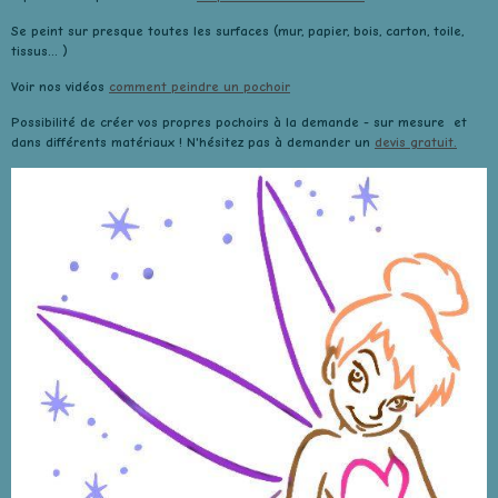
Se peint sur presque toutes les surfaces (mur, papier, bois, carton, toile,
tissus... )
Voir nos vidéos
comment peindre un pochoir
Possibilité de créer vos propres pochoirs à la demande - sur mesure et
dans différents matériaux ! N'hésitez pas à demander un
devis gratuit.