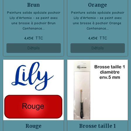
Brun
Orange
Peinture solide spéciale pochoir
Peinture solide spéciale pochoir
Lily d'Artemio - se peint avec
Lily d'Artemio - se peint avec
une brosse à pochoir Brun
une brosse à pochoir Orange
Contenance...
Contenance...
4,45€ TTC
4,45€ TTC
Détails
Détails
Rouge
Brosse taille 1