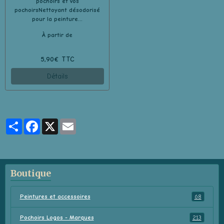
pochoirs et vos
pochoirsNettoyant désodorisé
pour la peinture...
À partir de
5,90€ TTC
Détails
Partager
Facebook
X
Email
Boutique
Peintures et accessoires
68
Pochoirs Logos - Marques
213