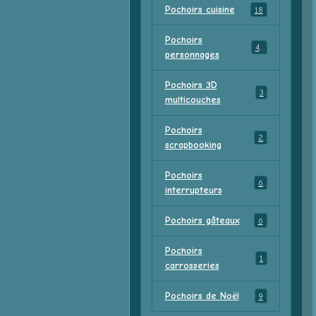
Pochoirs cuisine
18
Pochoirs
47
personnages
Pochoirs 3D
3
multicouches
Pochoirs
2
scrapbooking
Pochoirs
6
interrupteurs
Pochoirs gâteaux
6
Pochoirs
1
carrosseries
Pochoirs de Noël
9