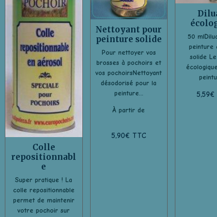
Dilu
écolo
Nettoyant pour
50 mlDilu
peinture solide
peinture à
Pour nettoyer vos
solide Le
brosses à pochoirs et
écologique
vos pochoirsNettoyant
peintu
désodorisé pour la
peinture...
5,59€
À partir de
5,90€ TTC
Colle
repositionnabl
e
Super pratique ! La
colle repositionnable
permet de maintenir
votre pochoir sur