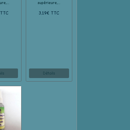
re,...
supérieure,...
 TTC
3,19€ TTC
ils
Détails