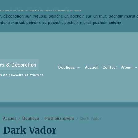
hoirs pour le sol. Création et fabrication de pochoirs à la demande et sur mesure.
, décoration sur meuble, peindre un pochoir sur un mur, pochoir mural gé
inture markal, peindre au pochoir, pochoir mural, pochoir cuisine
rs & Décoration
Boutique
Accueil
Contact
Album
n de pochoirs et stickers
Accueil
Boutique
Pochoirs divers
Dark Vador
Dark Vador