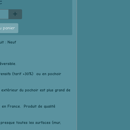
C
u panier
it :
Neuf
éversible.
ntensifs (tarif +30%) ou en pochoir
 extérieur du pochoir est plus grand de
r en France. Produit de qualité
 presque toutes les surfaces (mur,