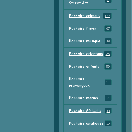
23
Street Art
Pochoirs animaux
137
Pochoirs frises
67
Pochoirs musique
19
Pochoirs orientaux
26
Pochoirs enfants
59
Pochoirs
18
provençaux
Pochoirs marins
21
Pochoirs Africains
14
Pochoirs asiatiques
16