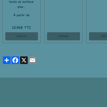
toute sa surface,
plus...
À partir de
15,90€ TTC
Détails
Détails
Déta
Partager
Facebook
X
Email