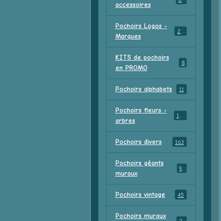
accessoires
Pochoirs Logos -
213
Marques
KITS de pochoirs
8
en PROMO
Pochoirs alphabets
11
Pochoirs fleurs -
156
arbres
Pochoirs divers
163
Pochoirs géants
91
muraux
Pochoirs vintage
45
Pochoirs muraux