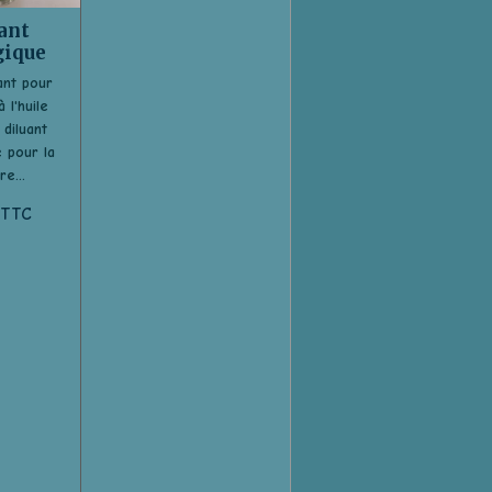
ant
gique
ant pour
 l'huile
 diluant
 pour la
re...
 TTC