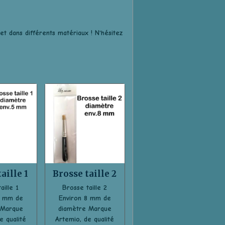
t dans différents matériaux ! N'hésitez
aille 1
Brosse taille 2
aille 1
Brosse taille 2
5 mm de
Environ 8 mm de
 Marque
diamètre Marque
e qualité
Artemio, de qualité