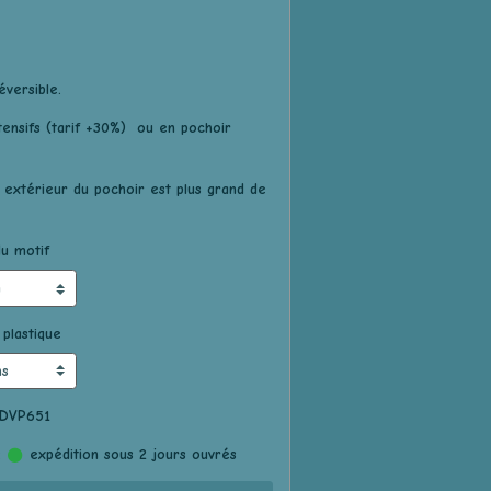
éversible.
ntensifs (tarif +30%) ou en pochoir
 extérieur du pochoir est plus grand de
u motif
 plastique
 DVP651
:
expédition sous 2 jours ouvrés