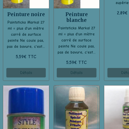
supérieu
2,89€
Peinture noire
Peinture
blanche
Paintsticks Markal 27
Paintsticks Markal 27
ml = plus d'un mètre
ml = plus d'un mètre
carré de surface
carré de surface
peinte Ne coule pas,
peinte Ne coule pas,
pas de bavure, c'est...
pas de bavure, c'est...
5,59€ TTC
5,59€ TTC
Détails
Détails
Déta