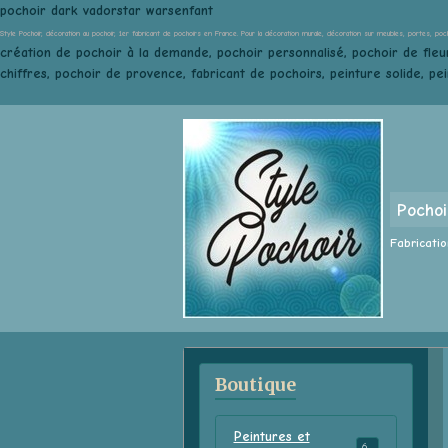
pochoir dark vadorstar warsenfant
Style Pochoir, décoration au pochoir, 1er fabricant de pochoirs en France. Pour la décoration murale, décoration sur meubles, portes, poc
création de pochoir à la demande, pochoir personnalisé, pochoir de fleur
chiffres, pochoir de provence, fabricant de pochoirs, peinture solide, pe
Pochoi
Fabricatio
Boutique
Peintures et
68