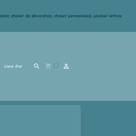
ant, sticker de décoration, sticker personnalisé, pochoir lettres
0
Livre d'or