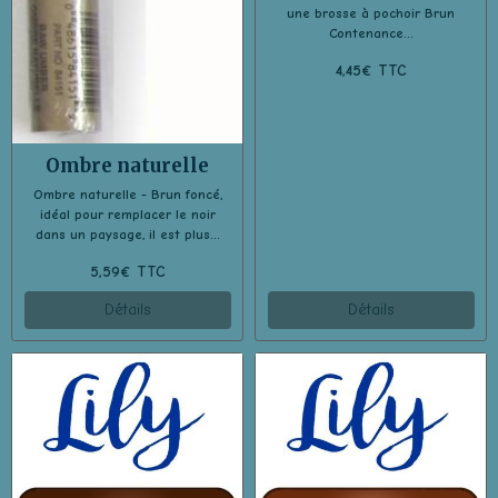
une brosse à pochoir Brun
Contenance...
4,45€ TTC
Ombre naturelle
Ombre naturelle - Brun foncé,
idéal pour remplacer le noir
dans un paysage, il est plus...
5,59€ TTC
Détails
Détails