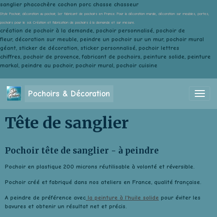
sanglier phacochère cochon porc chasse chasseur
Style Pochoir, décoration au pochoir, 1er fabricant de pochoirs en France. Pour la décoration murale, décoration sur meubles, portes,
pochoirs pour le sol. Création et fabrication de pochoirs à la demande et sur mesure.
création de pochoir à la demande, pochoir personnalisé, pochoir de
fleur, décoration sur meuble, peindre un pochoir sur un mur, pochoir mural
géant, sticker de décoration, sticker personnalisé, pochoir lettres
chiffres, pochoir de provence, fabricant de pochoirs, peinture solide, peinture
markal, peindre au pochoir, pochoir mural, pochoir cuisine
Pochoirs & Décoration
Tête de sanglier
Pochoir tête de sanglier - à peindre
Pochoir en plastique 200 microns réutilisable à volonté et réversible.
Pochoir créé et fabriqué dans nos ateliers en France, qualité française.
A peindre de préférence avec
la peinture à l'huile solide
pour éviter les
bavures et obtenir un résultat net et précis.