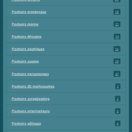
Pochoirs provençaux
18
Pochoirs marins
21
Pochoirs Africains
14
Pochoirs asiatiques
16
Pochoirs cuisine
18
Pochoirs personnages
47
Pochoirs 3D multicouches
3
Pochoirs scrapbooking
2
Pochoirs interrupteurs
6
Pochoirs gâteaux
6