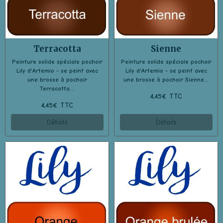
Terracotta
Sienne
Peinture solide spéciale pochoir
Peinture solide spéciale pochoir
Lily d'Artemio - se peint avec
Lily d'Artemio - se peint avec
une brosse à pochoir
une brosse à pochoir Sienne...
Terracotta...
4,45€ TTC
4,45€ TTC
Détails
Détails