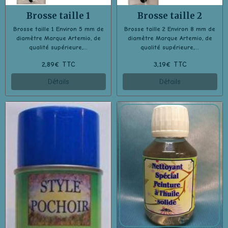
Brosse taille 1
Brosse taille 2
Brosse taille 1 Environ 5 mm de
Brosse taille 2 Environ 8 mm de
diamètre Marque Artemio, de
diamètre Marque Artemio, de
qualité supérieure,...
qualité supérieure,...
2,89€ TTC
3,19€ TTC
Détails
Détails