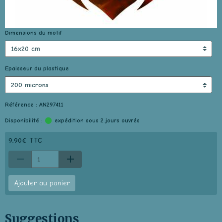
Dimensions du motif
Epaisseur du plastique
Référence : AN297411
Disponibilité :
expédition sous 2 jours ouvrés
9,90€ TTC
Ajouter au panier
Suggestions