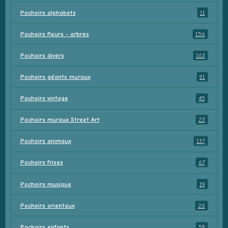
Pochoirs alphabets
11
Pochoirs fleurs - arbres
156
Pochoirs divers
163
Pochoirs géants muraux
91
Pochoirs vintage
45
Pochoirs muraux Street Art
23
Pochoirs animaux
137
Pochoirs frises
67
Pochoirs musique
19
Pochoirs orientaux
26
Pochoirs enfants
59