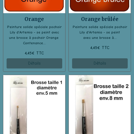
Orange
Orange brûlée
Peinture solide spéciale pochoir
Peinture solide spéciale pochoir
Lily d'Artemio - se peint avec
Lily d'Artemio - se peint
une brosse à pochoir Orange
avec une brosse à...
Contenance...
4,45€ TTC
4,45€ TTC
Détails
Détails