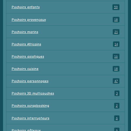
Pochoirs enfants
59
Pochoirs provençaux
18
Pochoirs marins
21
Pochoirs Africains
14
Pochoirs asiatiques
16
Pochoirs cuisine
18
Pochoirs personnages
47
Pochoirs 3D multicouches
3
Pochoirs scrapbooking
2
Pochoirs interrupteurs
6
Pochoirs gâteaux
6