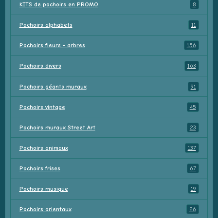
KITS de pochoirs en PROMO
8
Pochoirs alphabets
11
Pochoirs fleurs - arbres
156
Pochoirs divers
163
Pochoirs géants muraux
91
Pochoirs vintage
45
Pochoirs muraux Street Art
23
Pochoirs animaux
137
Pochoirs frises
67
Pochoirs musique
19
Pochoirs orientaux
26