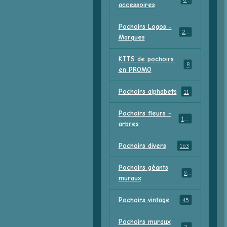
accessoires
Pochoirs Logos -
213
Marques
KITS de pochoirs
8
en PROMO
Pochoirs alphabets
11
Pochoirs fleurs -
156
arbres
Pochoirs divers
163
Pochoirs géants
91
muraux
Pochoirs vintage
45
Pochoirs muraux