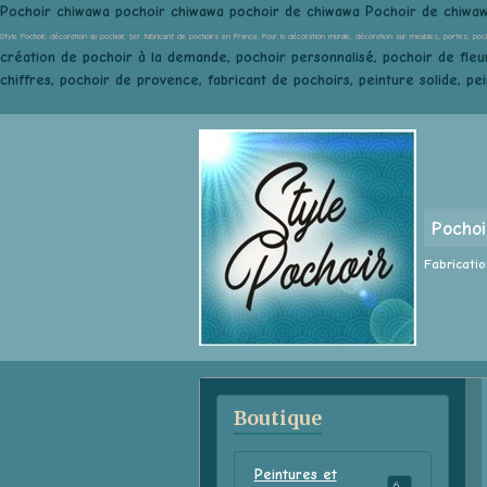
Pochoir chiwawa pochoir chiwawa pochoir de chiwawa Pochoir de chiwa
Style Pochoir, décoration au pochoir, 1er fabricant de pochoirs en France. Pour la décoration murale, décoration sur meubles, portes, poc
création de pochoir à la demande, pochoir personnalisé, pochoir de fleur
chiffres, pochoir de provence, fabricant de pochoirs, peinture solide, pe
Pochoi
Fabricatio
Boutique
Peintures et
68