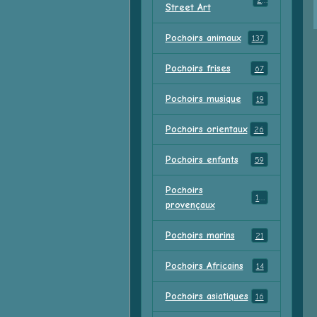
23
Street Art
Pochoirs animaux
137
Pochoirs frises
67
Pochoirs musique
19
Pochoirs orientaux
26
Pochoirs enfants
59
Pochoirs
18
provençaux
Pochoirs marins
21
Pochoirs Africains
14
Pochoirs asiatiques
16