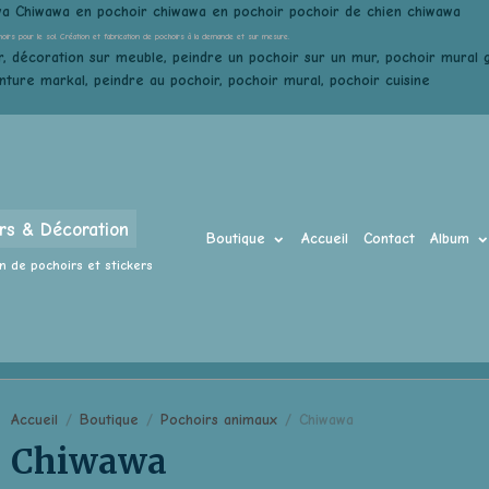
wa Chiwawa en pochoir chiwawa en pochoir pochoir de chien chiwawa
hoirs pour le sol. Création et fabrication de pochoirs à la demande et sur mesure.
, décoration sur meuble, peindre un pochoir sur un mur, pochoir mural gé
inture markal, peindre au pochoir, pochoir mural, pochoir cuisine
rs & Décoration
Boutique
Accueil
Contact
Album
n de pochoirs et stickers
Accueil
Boutique
Pochoirs animaux
Chiwawa
Chiwawa