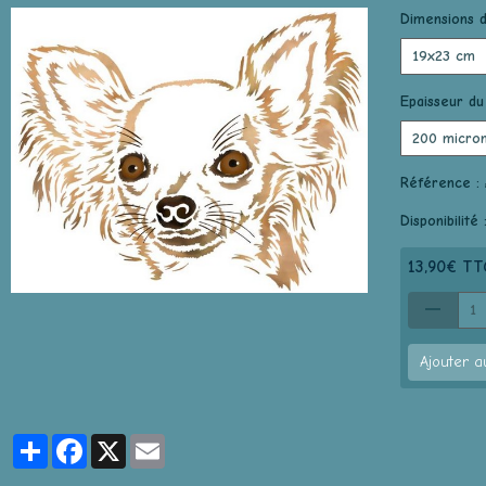
Dimensions d
Epaisseur du
Référence :
Disponibilité 
13,90€ TT
Ajouter a
Partager
Facebook
X
Email