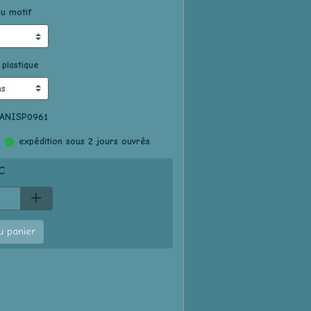
u motif
 plastique
 ANISP0961
:
expédition sous 2 jours ouvrés
C
u panier