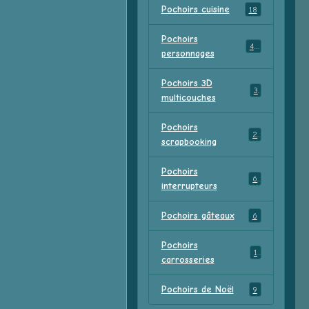
Pochoirs cuisine
18
Pochoirs
47
personnages
Pochoirs 3D
3
multicouches
Pochoirs
2
scrapbooking
Pochoirs
6
interrupteurs
Pochoirs gâteaux
6
Pochoirs
1
carrosseries
Pochoirs de Noël
9