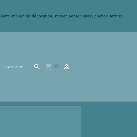
ant, sticker de décoration, sticker personnalisé, pochoir lettres
0
Livre d'or