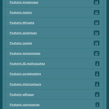
Pochoirs provençaux
18
Pochoirs marins
21
Pochoirs Africains
14
Pochoirs asiatiques
16
Pochoirs cuisine
18
Pochoirs personnages
47
Pochoirs 3D multicouches
3
Pochoirs scrapbooking
2
Pochoirs interrupteurs
6
Pochoirs gâteaux
6
Pochoirs carrosseries
1