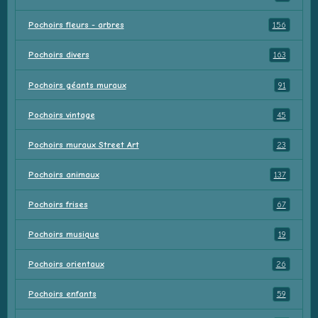
Pochoirs fleurs - arbres
156
Pochoirs divers
163
Pochoirs géants muraux
91
Pochoirs vintage
45
Pochoirs muraux Street Art
23
Pochoirs animaux
137
Pochoirs frises
67
Pochoirs musique
19
Pochoirs orientaux
26
Pochoirs enfants
59