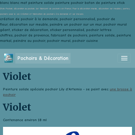
blanc blanc mat peinture solide peinture pochoir baton de peinture stick
Style Pochoir, décoration au pochoir, 1er fabricant de pochoirs en France. Pour la décoration murale, décoration sur meubles, portes,
pochoirs pour le sol. Création et fabrication de pochoirs à la demande et sur mesure.
création de pochoir à la demande, pochoir personnalisé, pochoir de
fleur, décoration sur meuble, peindre un pochoir sur un mur, pochoir mural
géant, sticker de décoration, sticker personnalisé, pochoir lettres
chiffres, pochoir de provence, fabricant de pochoirs, peinture solide, peinture
markal, peindre au pochoir, pochoir mural, pochoir cuisine
Pochoirs & Décoration
Violet
Peinture solide spéciale pochoir Lily d'Artemio - se peint avec
une brosse à
pochoir
Violet
Contenance environ 18 ml