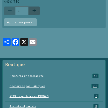
4,45€ TTC
Ajouter au panier
Partager
Facebook
X
Email
Boutique
Peintures et accessoires
68
Pochoirs Logos - Marques
213
KITS de pochoirs en PROMO
8
Pochoirs alphabets
11