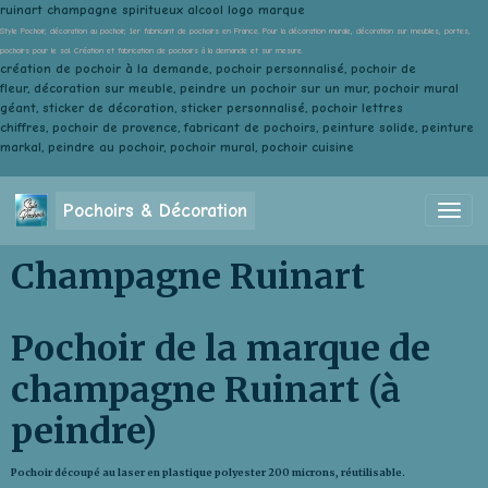
ruinart champagne spiritueux alcool logo marque
Style Pochoir, décoration au pochoir, 1er fabricant de pochoirs en France. Pour la décoration murale, décoration sur meubles, portes,
pochoirs pour le sol. Création et fabrication de pochoirs à la demande et sur mesure.
création de pochoir à la demande, pochoir personnalisé, pochoir de
fleur, décoration sur meuble, peindre un pochoir sur un mur, pochoir mural
géant, sticker de décoration, sticker personnalisé, pochoir lettres
chiffres, pochoir de provence, fabricant de pochoirs, peinture solide, peinture
markal, peindre au pochoir, pochoir mural, pochoir cuisine
Pochoirs & Décoration
Champagne Ruinart
Pochoir de la marque de
champagne Ruinart (à
peindre)
Pochoir découpé au laser en plastique polyester 200 microns, réutilisable.