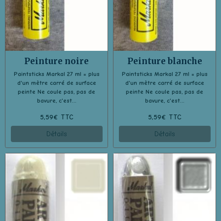
Peinture noire
Peinture blanche
Paintsticks Markal 27 ml = plus
Paintsticks Markal 27 ml = plus
d'un mètre carré de surface
d'un mètre carré de surface
peinte Ne coule pas, pas de
peinte Ne coule pas, pas de
bavure, c'est...
bavure, c'est...
5,59€ TTC
5,59€ TTC
Détails
Détails