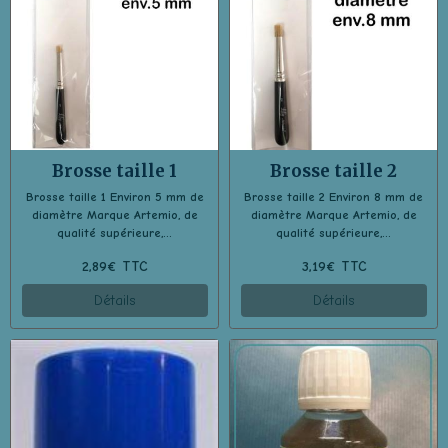
Brosse taille 1
Brosse taille 2
Brosse taille 1 Environ 5 mm de
Brosse taille 2 Environ 8 mm de
diamètre Marque Artemio, de
diamètre Marque Artemio, de
qualité supérieure,...
qualité supérieure,...
2,89€ TTC
3,19€ TTC
Détails
Détails