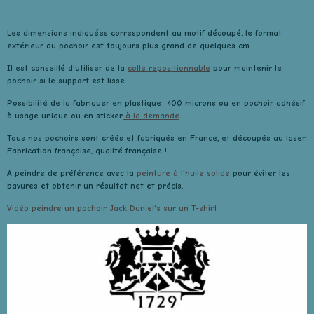
Les dimensions indiquées correspondent au motif découpé, le format
extérieur du pochoir est toujours plus grand de quelques cm.
Il est conseillé d'utiliser de la
colle repositionnable
pour maintenir le
pochoir si le support est lisse.
Possibilité de la fabriquer en plastique 400 microns ou en pochoir adhésif
à usage unique ou en sticker
à la demande
Tous nos pochoirs sont créés et fabriqués en France, et découpés au laser.
Fabrication française, qualité française !
A peindre de préférence avec la
peinture à l'huile solide
pour éviter les
bavures et obtenir un résultat net et précis.
Vidéo peindre un pochoir Jack Daniel's sur un T-shirt