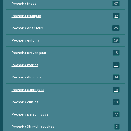
Pochoirs frises
67
Pochoirs musique
19
Pochoirs orientaux
26
Pochoirs enfants
59
Pochoirs provençaux
18
Pochoirs marins
21
Pochoirs Africains
14
Pochoirs asiatiques
16
Pochoirs cuisine
18
Pochoirs personnages
47
Pochoirs 3D multicouches
3