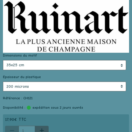
Dimensions du motif
Epaisseur du plastique
Référence : CH121
Disponibilité :
expédition sous 2 jours ouvrés
17,90€ TTC