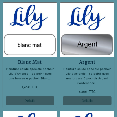
Blanc Mat
Argent
Peinture solide spéciale pochoir
Peinture solide spéciale pochoir
Lily d'Artemio - se peint avec
Lily d'Artemio - se peint avec
une brosse à pochoir Blanc...
une brosse à pochoir Argent
Contenance...
4,45€ TTC
4,45€ TTC
Détails
Détails