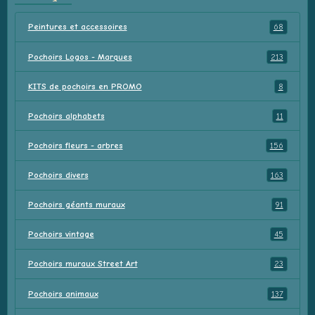
Peintures et accessoires
68
Pochoirs Logos - Marques
213
KITS de pochoirs en PROMO
8
Pochoirs alphabets
11
Pochoirs fleurs - arbres
156
Pochoirs divers
163
Pochoirs géants muraux
91
Pochoirs vintage
45
Pochoirs muraux Street Art
23
Pochoirs animaux
137