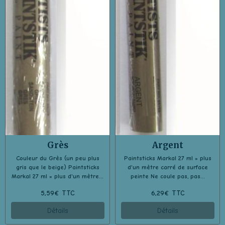
Grès
Argent
Couleur du Grès (un peu plus
Paintsticks Markal 27 ml = plus
gris que le beige) Paintsticks
d'un mètre carré de surface
Markal 27 ml = plus d'un mètre...
peinte Ne coule pas, pas...
5,59€ TTC
6,29€ TTC
Détails
Détails