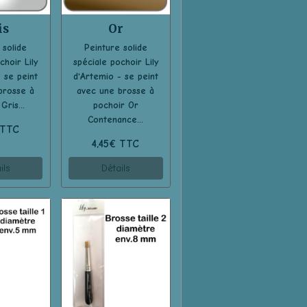
is
Or
 solide
Peinture solide
choir Lily
spéciale pochoir Lily
 se peint
d'Artemio - se peint
brosse à
avec une brosse à
Gris...
pochoir Or
Contenance...
 TTC
4,45€ TTC
ils
Détails