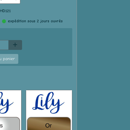
 HD121
:
expédition sous 2 jours ouvrés
u panier