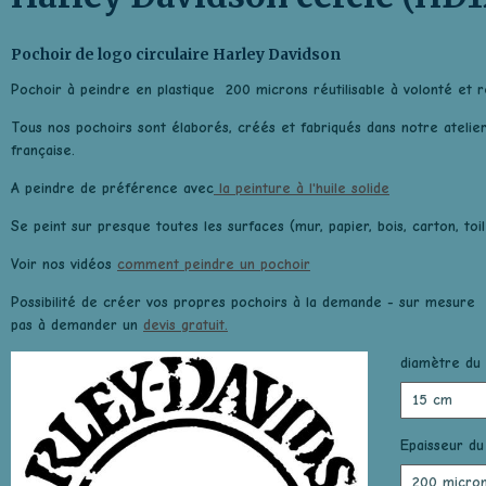
Pochoir de logo circulaire Harley Davidson
Pochoir à peindre en plastique 200 microns réutilisable à volonté et r
Tous nos pochoirs sont élaborés, créés et fabriqués dans notre atelie
française.
A peindre de préférence avec
la peinture à l'huile solide
Se peint sur presque toutes les surfaces (mur, papier, bois, carton, toile,
Voir nos vidéos
comment peindre un pochoir
Possibilité de créer vos propres pochoirs à la demande - sur mesure e
pas à demander un
devis gratuit.
diamètre du 
Epaisseur du