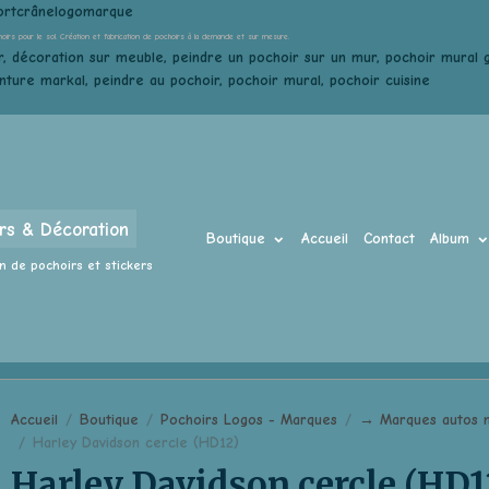
ortcrânelogomarque
hoirs pour le sol. Création et fabrication de pochoirs à la demande et sur mesure.
, décoration sur meuble, peindre un pochoir sur un mur, pochoir mural gé
inture markal, peindre au pochoir, pochoir mural, pochoir cuisine
rs & Décoration
Boutique
Accueil
Contact
Album
n de pochoirs et stickers
Accueil
Boutique
Pochoirs Logos - Marques
→ Marques autos m
Harley Davidson cercle (HD12)
Harley Davidson cercle (HD1