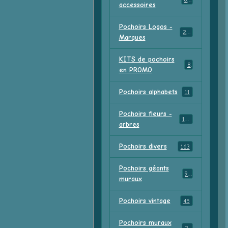
accessoires
Pochoirs Logos -
213
Marques
KITS de pochoirs
8
en PROMO
Pochoirs alphabets
11
Pochoirs fleurs -
156
arbres
Pochoirs divers
163
Pochoirs géants
91
muraux
Pochoirs vintage
45
Pochoirs muraux