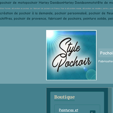
pochoir de motopochoir Harley DavidsonHarley Davidsonmototête de m
Style Pochoir, décoration au pochoir, 1er fabricant de pochoirs en France. Pour la décoration murale, décoration sur meubles, portes, poc
création de pochoir à la demande, pochoir personnalisé, pochoir de fleur
chiffres, pochoir de provence, fabricant de pochoirs, peinture solide, pe
Pochoi
Fabricatio
Boutique
Peintures et
68