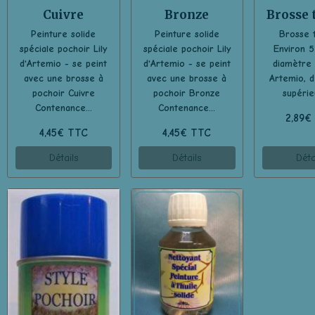
Cuivre
Bronze
Brosse t
Peinture solide
Peinture solide
Brosse t
spéciale pochoir Lily
spéciale pochoir Lily
Environ 
d'Artemio - se peint
d'Artemio - se peint
diamètre
avec une brosse à
avec une brosse à
Artemio, d
pochoir Cuivre
pochoir Bronze
supérieu
Contenance...
Contenance...
2,89€
4,45€ TTC
4,45€ TTC
Détails
Détails
Déta