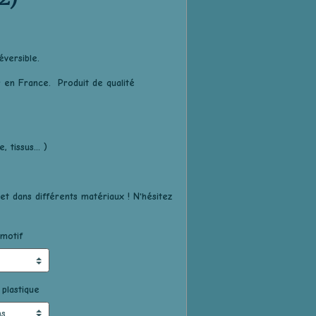
éversible.
r en France. Produit de qualité
 tissus... )
t dans différents matériaux ! N'hésitez
motif
 plastique