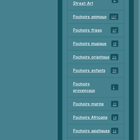
23
Street Art
Pochoirs animaux
137
Pochoirs frises
67
Pochoirs musique
19
Pochoirs orientaux
26
Pochoirs enfants
59
Pochoirs
18
provençaux
Pochoirs marins
21
Pochoirs Africains
14
Pochoirs asiatiques
16