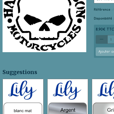
Référence :
Disponibilité 
8,90€ TTC
Ajouter a
Suggestions