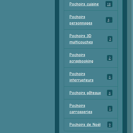
Pochoirs cuisine
18
Pochoirs
47
personnages
Pochoirs 3D
3
multicouches
Pochoirs
2
scrapbooking
Pochoirs
6
interrupteurs
Pochoirs gâteaux
6
Pochoirs
1
carrosseries
Pochoirs de Noël
9