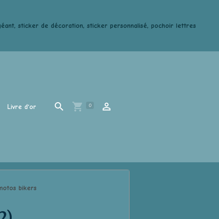
ant, sticker de décoration, sticker personnalisé, pochoir lettres
0
Livre d'or
otos bikers
2)