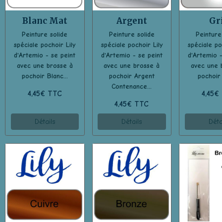
Blanc Mat
Argent
Gr
Peinture solide
Peinture solide
Peinture
spéciale pochoir Lily
spéciale pochoir Lily
spéciale po
d'Artemio - se peint
d'Artemio - se peint
d'Artemio -
avec une brosse à
avec une brosse à
avec une 
pochoir Blanc...
pochoir Argent
pochoir 
Contenance...
4,45€ TTC
4,45€
4,45€ TTC
Détails
Détails
Déta