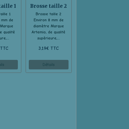
aille 1
Brosse taille 2
aille 1
Brosse taille 2
5 mm de
Environ 8 mm de
 Marque
diamètre Marque
e qualité
Artemio, de qualité
re,...
supérieure,...
 TTC
3,19€ TTC
ils
Détails