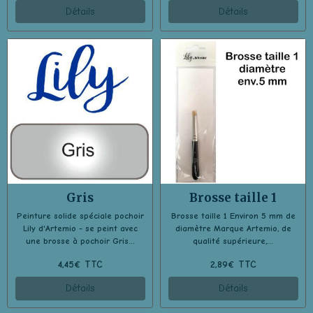
Détails
Détails
Gris
Brosse taille 1
Peinture solide spéciale pochoir
Brosse taille 1 Environ 5 mm de
Lily d'Artemio - se peint avec
diamètre Marque Artemio, de
une brosse à pochoir Gris...
qualité supérieure,...
4,45€ TTC
2,89€ TTC
Détails
Détails