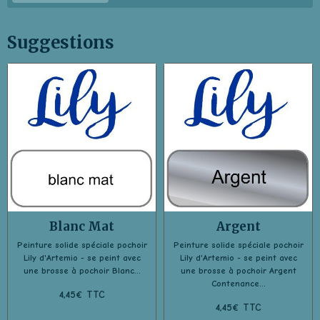
Suggestions
Blanc Mat
Argent
Peinture solide spéciale pochoir
Peinture solide spéciale pochoir
Lily d'Artemio - se peint avec
Lily d'Artemio - se peint avec
une brosse à pochoir Blanc...
une brosse à pochoir Argent
Contenance...
4,45€ TTC
4,45€ TTC