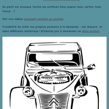
Se peint sur presque toutes les surfaces (mur, papier, bois, carton, toile,
tissus... )
Voir nos vidéos
comment peindre un pochoir
Possibilité de créer vos propres pochoirs à la demande - sur mesure et
dans différents matériaux ! N'hésitez pas à demander un
devis gratuit.