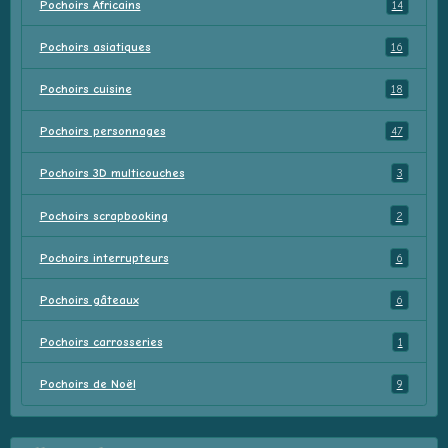
Pochoirs Africains
14
Pochoirs asiatiques
16
Pochoirs cuisine
18
Pochoirs personnages
47
Pochoirs 3D multicouches
3
Pochoirs scrapbooking
2
Pochoirs interrupteurs
6
Pochoirs gâteaux
6
Pochoirs carrosseries
1
Pochoirs de Noël
9